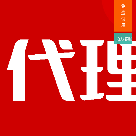
免
费
试
用
在线客服